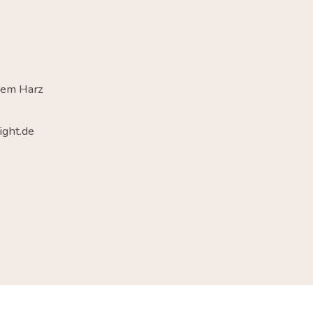
dem Harz
ght.de