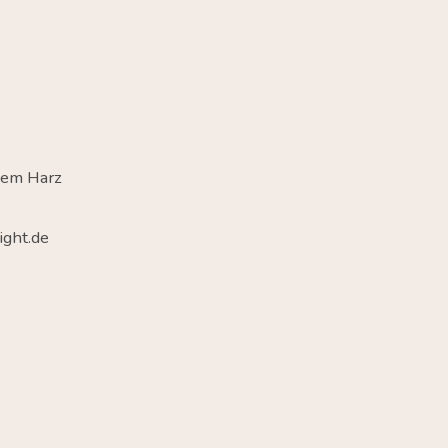
dem Harz
ght.de