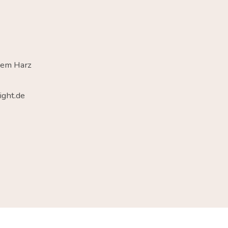
dem Harz
ght.de