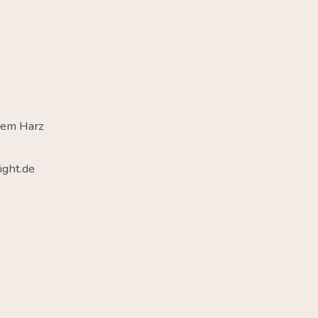
dem Harz
ght.de