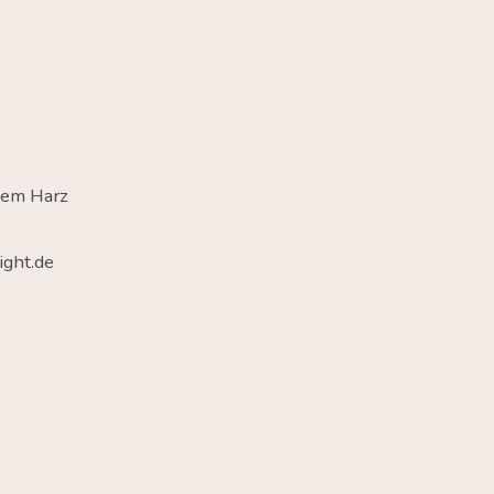
dem Harz
ght.de