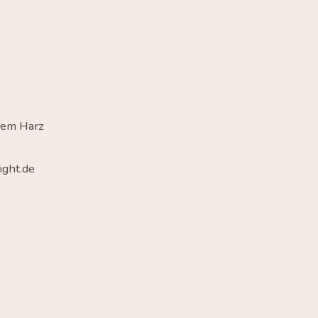
dem Harz
ght.de