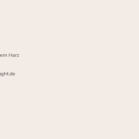
dem Harz
ght.de