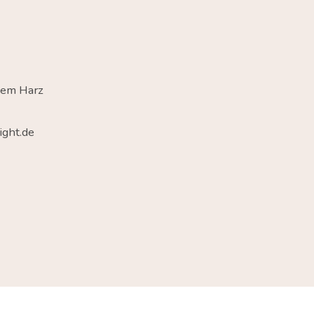
dem Harz
ght.de